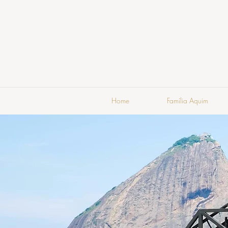
Home
Família Aquim