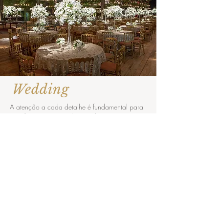
Wedding
A atenção a cada detalhe é fundamental para
uma festa inesquecível. Consultoria
especializada, serviço impecável e gastronomia
assinada inspiram momentos únicos.
Attention to detail is key to an unforgettable
party. Expert advice, impeccable service and
cuisine signed inspire unique moments.