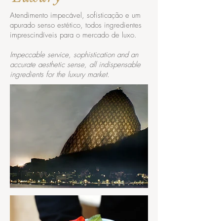
Atendimento impecável, sofisticação e um
apurado senso estético, todos ingredientes
imprescindíveis para o mercado de luxo.
Impeccable service, sophistication and an
accurate aesthetic sense, all indispensable
ingredients for the luxury market.