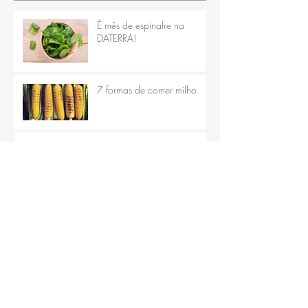
É mês de espinafre na
DATERRA!
7 formas de comer milho
Opinião: Quando vegetais
vem primeiro
7 coisas que vocês pode
fazer com abacates
Arquivos