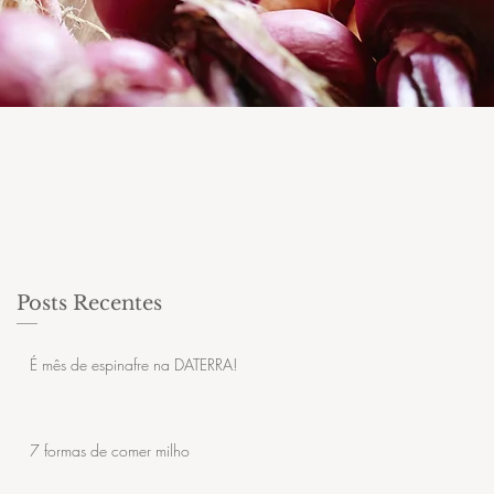
Posts Recentes
É mês de espinafre na DATERRA!
7 formas de comer milho