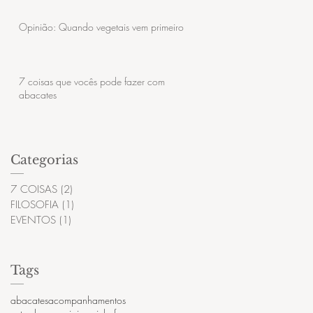
Opinião: Quando vegetais vem primeiro
7 coisas que vocês pode fazer com
abacates
Categorias
7 COISAS
(2)
2 posts
FILOSOFIA
(1)
1 post
EVENTOS
(1)
1 post
Tags
abacates
acompanhamentos