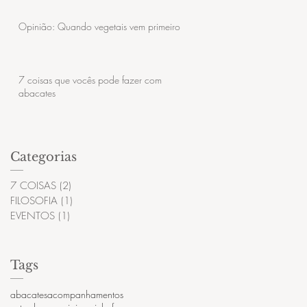
Opinião: Quando vegetais vem primeiro
7 coisas que vocês pode fazer com
abacates
Categorias
7 COISAS
(2)
2 posts
FILOSOFIA
(1)
1 post
EVENTOS
(1)
1 post
Tags
abacates
acompanhamentos