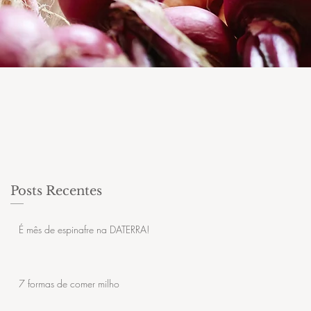
Posts Recentes
É mês de espinafre na DATERRA!
7 formas de comer milho