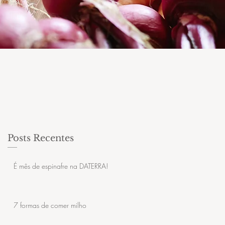
Posts Recentes
É mês de espinafre na DATERRA!
7 formas de comer milho