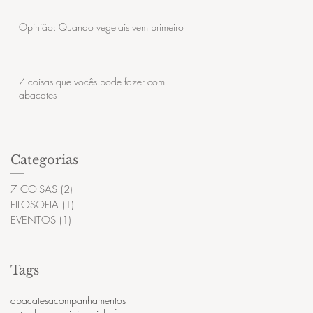
Opinião: Quando vegetais vem primeiro
7 coisas que vocês pode fazer com
abacates
Categorias
7 COISAS
(2)
2 posts
FILOSOFIA
(1)
1 post
EVENTOS
(1)
1 post
Tags
abacates
acompanhamentos