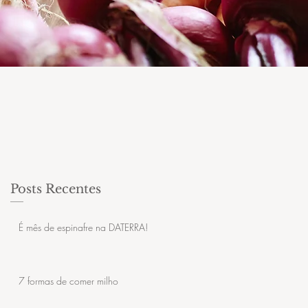
Posts Recentes
É mês de espinafre na DATERRA!
7 formas de comer milho