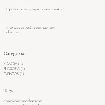
Opinião: Quando vegetais vem primeiro
7 coisas que vocês pode fazer com
abacates
Categorias
7 COISAS
(2)
2 posts
FILOSOFIA
(1)
1 post
EVENTOS
(1)
1 post
Tags
abacates
acompanhamentos