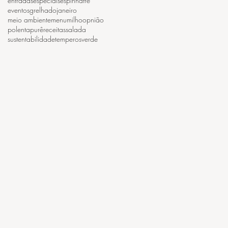
entradas
especiais
espinhafre
eventos
grelhado
janeiro
meio ambiente
menu
milho
opnião
polenta
purê
receitas
salada
sustentabilidade
temperos
verde